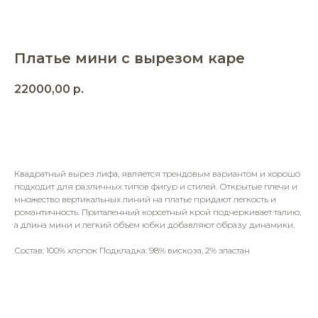
Платье мини с вырезом каре
22000,00
р.
Добавить в корзину
Квадратный вырез лифа, является трендовым вариантом и хорошо
подходит для различных типов фигур и стилей. Открытые плечи и
множество вертикальных линий на платье придают легкость и
романтичность. Приталенный корсетный крой подчеркивает талию,
а длина мини и легкий объем юбки добавляют образу динамики.
Состав: 100% хлопок Подкладка: 98% вискоза, 2% эластан