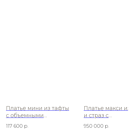
Платье мини из тафты
Платье макси из 
с объемными
и страз с
рукавами
архитектурными
117 600
р.
950 000
р.
складками