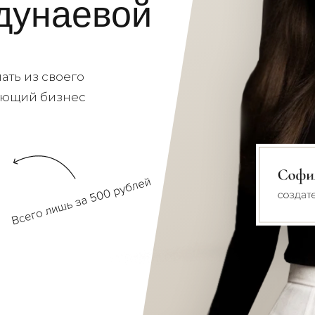
дунаевой
ать из своего
ающий бизнес