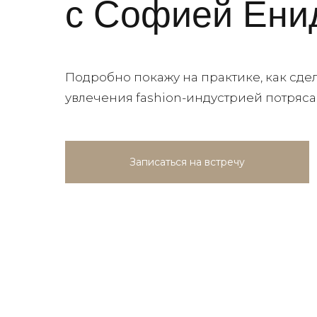
с Софией Ени
Подробно покажу на практике, как сдел
увлечения fashion-индустрией потряс
Записаться на встречу